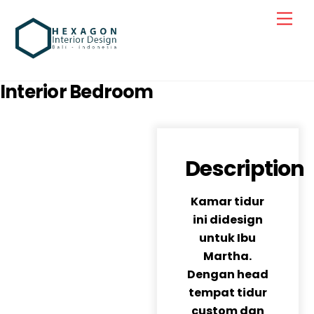
Skip
Men
to
content
Interior Bedroom
Descripti
on
Kamar tid
ur
ini didesign
untuk Ibu
Martha.
Dengan head
tempat tidur
custom dan