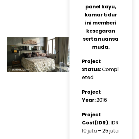
panel kayu,
kamar tidur
ini memberi
kesegaran
serta nuansa
muda.
Project
Status:
Compl
eted
Project
Year:
2016
Project
Cost(IDR):
IDR
10 juta – 25 juta