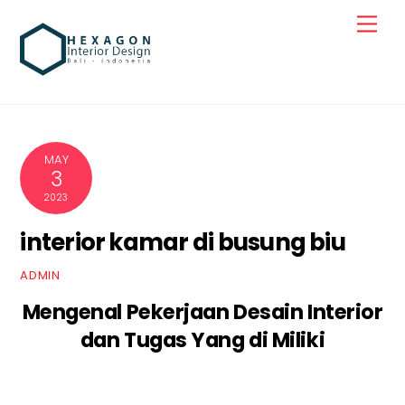
Skip
Men
to
content
MAY
3
2023
interior kamar di busung biu
ADMIN
Mengenal Pekerjaan Desain Interior
dan Tugas Yang di Miliki