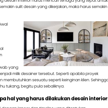
ng desain interior harus mencari tenaga yang tepat untuk
semakin sulit desain yang dikerjakan, maka harus semakin
Awal
al
en
awab yang
jadi milik desainer tersebut. Seperti apabila proyek
lien membutuhkan sesuatu seperti keinginan klien. Sehingg
u tukang, begitu pula sebaliknya.
a hal yang harus dilakukan desain interior