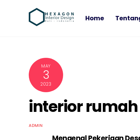
Skip
to
Home
Tentan
content
MAY
3
2023
interior rumah
ADMIN
Mengenal Pekerjaan Desai