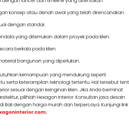
 dengan lancer dan timeline yang ditentukan.
gan konsep atau denah awal yang telah direncanakan.
suai dengan standar.
endala yang ditemukan dalam proyek pada klien.
cara berkala pada klien.
erial bangunan yang diperlukan.
 dibutuhkan kemampuan yang mendukung seperti
erta keterampilan teknologi tertentu. Hal tersebut ten
ior sesuai dengan keinginan klien. Jika Anda berminat
itektur, pilihlah Hexagon Interior. Konsultan jasa desain
 di Bali dengan harga murah dan terpercaya. Kunjungi link
xagoninterior.com
.