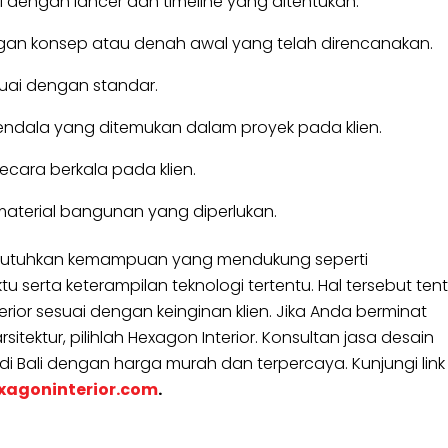
 dengan lancer dan timeline yang ditentukan.
gan konsep atau denah awal yang telah direncanakan.
suai dengan standar.
endala yang ditemukan dalam proyek pada klien.
cara berkala pada klien.
erial bangunan yang diperlukan.
 dibutuhkan kemampuan yang mendukung seperti
erta keterampilan teknologi tertentu. Hal tersebut ten
ior sesuai dengan keinginan klien. Jika Anda berminat
itektur, pilihlah Hexagon Interior. Konsultan jasa desain
 di Bali dengan harga murah dan terpercaya. Kunjungi link
xagoninterior.com
.