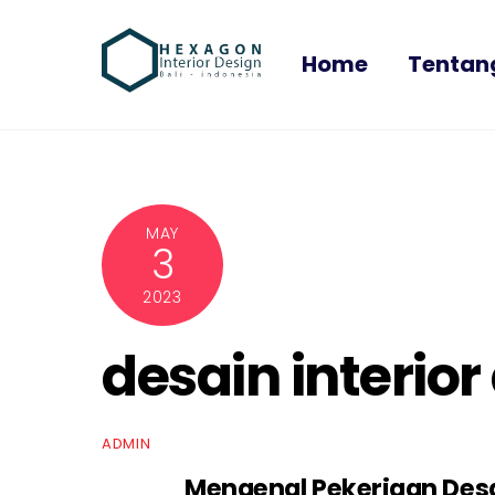
Skip
to
Home
Tentan
content
MAY
3
2023
desain interior
ADMIN
Mengenal Pekerjaan Desai