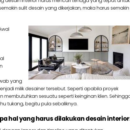
ng desain interior harus mencari tenaga yang tepat untuk
semakin sulit desain yang dikerjakan, maka harus semakin
Awal
al
en
awab yang
jadi milik desainer tersebut. Seperti apabila proyek
lien membutuhkan sesuatu seperti keinginan klien. Sehingg
u tukang, begitu pula sebaliknya.
a hal yang harus dilakukan desain interior