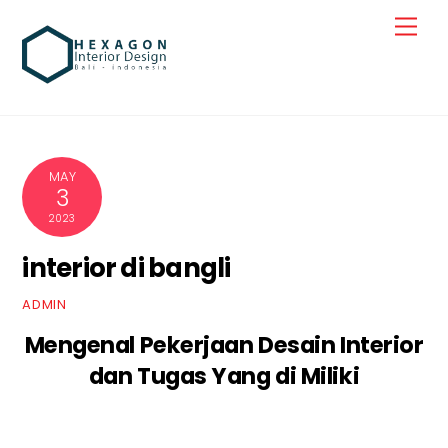
Skip
Men
to
content
MAY
3
2023
interior di bangli
ADMIN
Mengenal Pekerjaan Desain Interior
dan Tugas Yang di Miliki