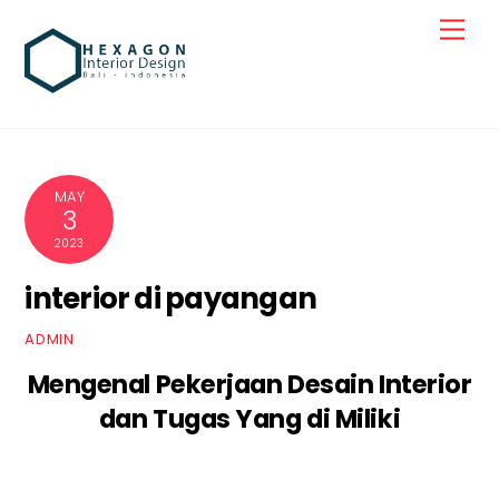
Skip
Men
to
content
MAY
3
2023
interior di payangan
ADMIN
Mengenal Pekerjaan Desain Interior
dan Tugas Yang di Miliki