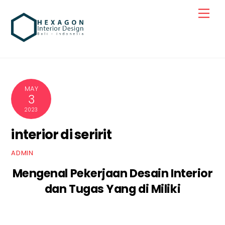
Skip
Men
to
content
MAY
3
2023
interior di seririt
ADMIN
Mengenal Pekerjaan Desain Interior
dan Tugas Yang di Miliki