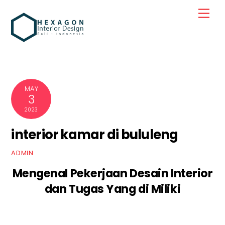
Skip
Men
to
content
MAY
3
2023
interior kamar di bululeng
ADMIN
Mengenal Pekerjaan Desain Interior
dan Tugas Yang di Miliki