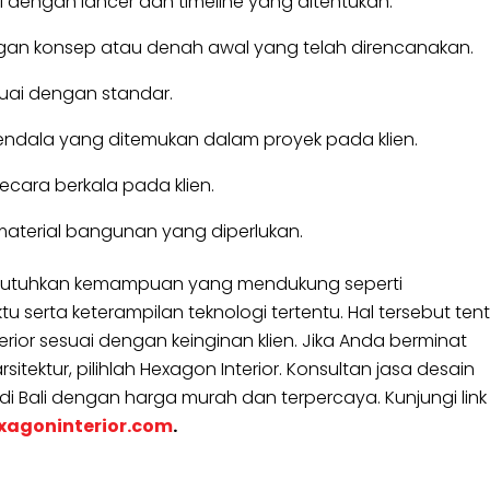
 dengan lancer dan timeline yang ditentukan.
gan konsep atau denah awal yang telah direncanakan.
suai dengan standar.
endala yang ditemukan dalam proyek pada klien.
cara berkala pada klien.
erial bangunan yang diperlukan.
 dibutuhkan kemampuan yang mendukung seperti
erta keterampilan teknologi tertentu. Hal tersebut ten
ior sesuai dengan keinginan klien. Jika Anda berminat
itektur, pilihlah Hexagon Interior. Konsultan jasa desain
 di Bali dengan harga murah dan terpercaya. Kunjungi link
xagoninterior.com
.