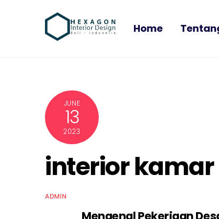
Skip
to
Home
Tentan
content
JUNE
13
2023
interior kamar
ADMIN
Mengenal Pekerjaan Desai