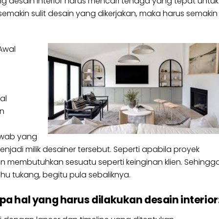
ng desain interior harus mencari tenaga yang tepat untuk
semakin sulit desain yang dikerjakan, maka harus semakin
Awal
al
en
awab yang
jadi milik desainer tersebut. Seperti apabila proyek
lien membutuhkan sesuatu seperti keinginan klien. Sehingg
u tukang, begitu pula sebaliknya.
a hal yang harus dilakukan desain interior