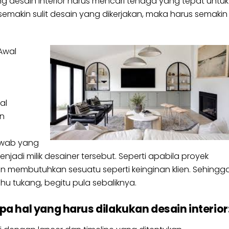
ng desain interior harus mencari tenaga yang tepat untuk
semakin sulit desain yang dikerjakan, maka harus semakin
Awal
al
en
awab yang
jadi milik desainer tersebut. Seperti apabila proyek
lien membutuhkan sesuatu seperti keinginan klien. Sehingg
u tukang, begitu pula sebaliknya.
a hal yang harus dilakukan desain interior