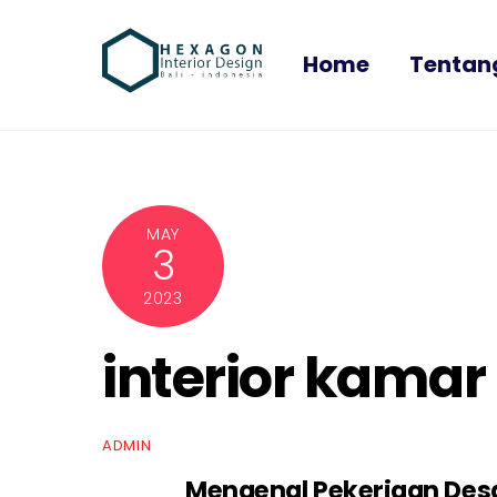
Skip
to
Home
Tentan
content
MAY
3
2023
interior kamar 
ADMIN
Mengenal Pekerjaan Desai