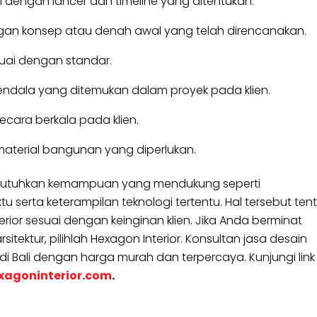
 dengan lancer dan timeline yang ditentukan.
gan konsep atau denah awal yang telah direncanakan.
suai dengan standar.
endala yang ditemukan dalam proyek pada klien.
cara berkala pada klien.
erial bangunan yang diperlukan.
 dibutuhkan kemampuan yang mendukung seperti
erta keterampilan teknologi tertentu. Hal tersebut ten
ior sesuai dengan keinginan klien. Jika Anda berminat
itektur, pilihlah Hexagon Interior. Konsultan jasa desain
 di Bali dengan harga murah dan terpercaya. Kunjungi link
xagoninterior.com
.