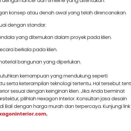
 dengan lancer dan timeline yang ditentukan.
gan konsep atau denah awal yang telah direncanakan.
suai dengan standar.
endala yang ditemukan dalam proyek pada klien.
cara berkala pada klien.
erial bangunan yang diperlukan.
 dibutuhkan kemampuan yang mendukung seperti
erta keterampilan teknologi tertentu. Hal tersebut ten
ior sesuai dengan keinginan klien. Jika Anda berminat
itektur, pilihlah Hexagon Interior. Konsultan jasa desain
 di Bali dengan harga murah dan terpercaya. Kunjungi link
xagoninterior.com
.