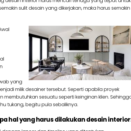
ng desain interior harus mencari tenaga yang tepat untuk
semakin sulit desain yang dikerjakan, maka harus semakin
Awal
al
en
awab yang
jadi milik desainer tersebut. Seperti apabila proyek
lien membutuhkan sesuatu seperti keinginan klien. Sehingg
u tukang, begitu pula sebaliknya.
a hal yang harus dilakukan desain interior