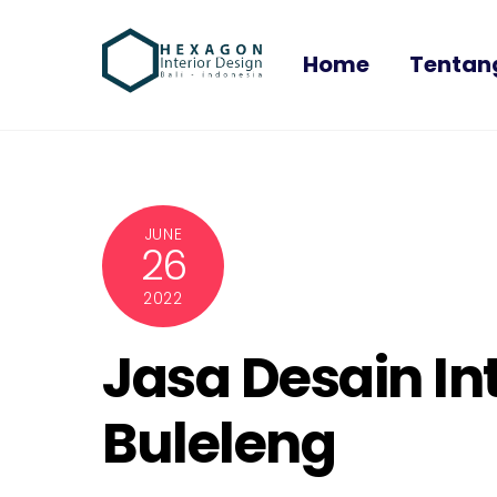
Skip
to
Home
Tentan
content
JUNE
26
2022
Jasa Desain Inte
Buleleng