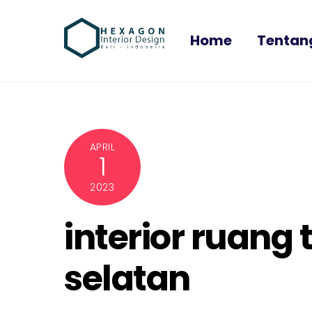
Skip
to
Home
Tentan
content
APRIL
1
2023
interior ruang
selatan